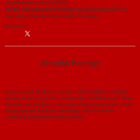
eingewiesen und unterstützt.
Mit der Übergabe des Patienten war der Einsatz für uns
beendet und wir konnten wieder Einrücken.
Kategorien:
Einsätze
Ähnliche Beiträge
Einsätze
Medizinischer Notfall in Irchenbrunn
Irchenbrunn05.12.2024 –> 11:541/1 LF20 KatSKurz vor Mittag
wurden wir heute zu einem medizinischen Notfall alarmiert. Beim
Eintreffen war der @first_responder_adelzhausen bereits mit der
Versorgung des Patienten beschäftigt. Nachdem wir die
Luftrettung eingewiesen hatten, hieß es
Weiterlesen
Einsätze
Gasaustritt Sixnitgern