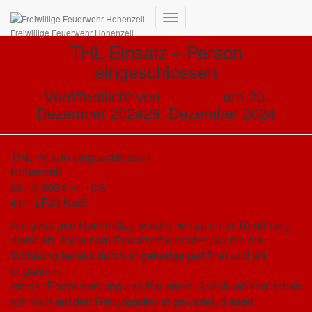
Navigation
Freiwillige Feuerwehr Hohenzell
umschalten
THL Einsatz – Person
eingeschlossen
Veröffentlicht von
ffadmin
am
29.
Dezember 2024
29. Dezember 2024
THL-Person eingeschlossen
Hohenzell
29.12.2024 –> 16:31
41/1 LF20 KatS
Am gestrigen Nachmittag wurden wir zu einer Türöffnung
alarmiert. Als wir am Einsatzort eintrafen, wurde die
Wohnung bereits durch angehörige geöffnet und wir
begannen
mit der Erstversorgung des Patienten. Anschließend haben
wir noch auf den Rettungsdienst gewartet, diesen