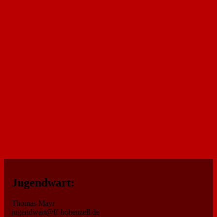
Jugendwart:
Thomas Mayr
jugendwart@ff-hohenzell.de